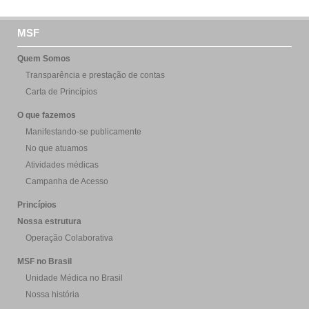
MSF
Quem Somos
Transparência e prestação de contas
Carta de Princípios
O que fazemos
Manifestando-se publicamente
No que atuamos
Atividades médicas
Campanha de Acesso
Princípios
Nossa estrutura
Operação Colaborativa
MSF no Brasil
Unidade Médica no Brasil
Nossa história