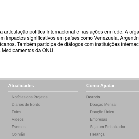
a articulação política internacional e nas ações em rede. A org
com impactos significativos em países como Venezuela, Argentina
ricanos. Também participa de diálogos com instituições internac
 a Medicamentos da ONU.
Atualidades
Como Ajudar
Notícias dos Projetos
Doando
Diários de Bordo
Doação Mensal
Fotos
Doação Única
Vídeos
Empresas
Eventos
Seja um Embaixador
Opinião
Herança