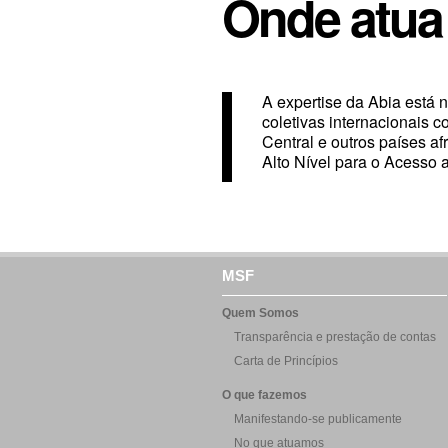
Onde atua
A expertise da Abia está n
coletivas internacionais 
Central e outros países af
Alto Nível para o Acesso
MSF
Quem Somos
Transparência e prestação de contas
Carta de Princípios
O que fazemos
Manifestando-se publicamente
No que atuamos