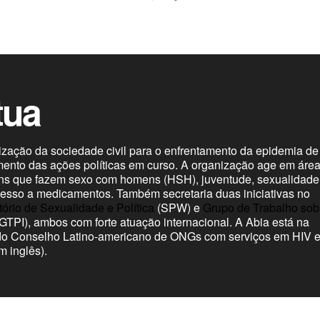
tua
ização da sociedade civil para o enfrentamento da epidemia de
mento das ações políticas em curso. A organização age em áre
ns que fazem sexo com homens (HSH), juventude, sexualidade
 acesso a medicamentos. Também secretaria duas iniciativas no
ório de Sexualidade e Política
(SPW) e
Grupo de Trabalho sob
GTPI), ambos com forte atuação internacional. A Abia está na
do Conselho Latino-americano de ONGs com serviços em HIV 
 inglês).