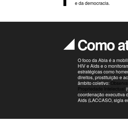
e da democracia.
Como a
O foco da Abia é a mobil
HIV e Aids e o monitora
estratégicas como home
direitos, prostituição e
âmbito coletivo:
Observat
Propriedade Intelectual
(
coordenação executiva 
Aids (LACCASO, sigla em