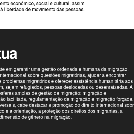
nto econômico, social e cultural, assim
o à liberdade de movimento das pessoas.
tua
ste em garantir uma gestão ordenada e humana da migração,
ternacional sobre questões migratórias, ajudar a encontrar
s problemas migratórios e oferecer assistência humanitária aos
m, sejam refugiados, pessoas deslocadas ou desenraizadas. A
esferas amplas de gestão da migração: migração e
ão facilitada, regulamentação da migração e migração forçada.
sversais, cabe destacar a promoção do direito internacional sob
co e a orientação, a proteção dos direitos dos migrantes, a
 dimensão de gênero na migração.