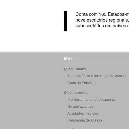
Conta com 165 Estados-m
nove escritórios regionais,
subescritórios em países 
MSF
Quem Somos
Transparência e prestação de contas
Carta de Princípios
O que fazemos
Manifestando-se publicamente
No que atuamos
Atividades médicas
Campanha de Acesso