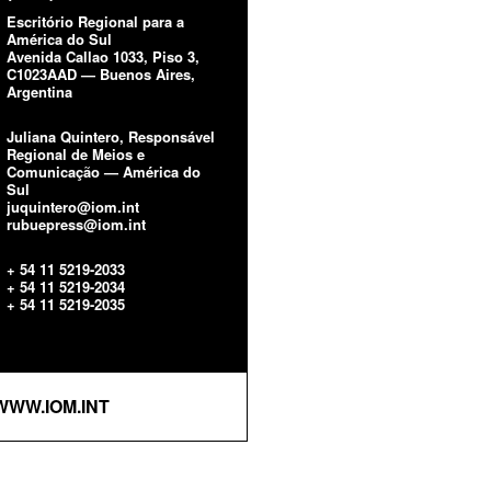
Escritório Regional para a
América do Sul
Avenida Callao 1033, Piso 3,
C1023AAD — Buenos Aires,
Argentina
Juliana Quintero, Responsável
Regional de Meios e
Comunicação — América do
Sul
juquintero@iom.int
rubuepress@iom.int
+ 54 11 5219-2033
+ 54 11 5219-2034
+ 54 11 5219-2035
WWW.IOM.INT