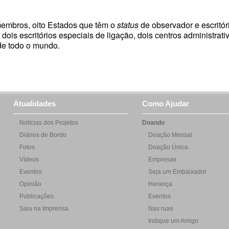
embros, oito Estados que têm o
status
de observador e escritó
 dois escritórios especiais de ligação, dois centros administrati
de todo o mundo.
Atualidades
Como Ajudar
Notícias dos Projetos
Doando
Diários de Bordo
Doação Mensal
Fotos
Doação Única
Vídeos
Empresas
Eventos
Seja um Embaixador
Opinião
Herança
Publicações
Eventos
Saiu na Imprensa
Nas ruas
Indique um Amigo